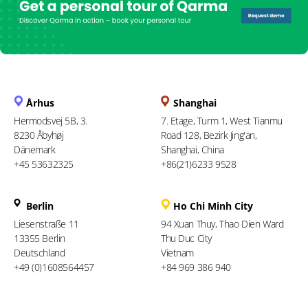
Århus
Shanghai
Hermodsvej 5B, 3.
7. Etage, Turm 1, West Tianmu
8230 Åbyhøj
Road 128, Bezirk Jing'an,
Dänemark
Shanghai, China
+45 53632325
+86(21)6233 9528
Berlin
Ho Chi Minh City
Liesenstraße 11
94 Xuan Thuy, Thao Dien Ward
13355 Berlin
Thu Duc City
Deutschland
Vietnam
+49 (0)1608564457
+84 969 386 940