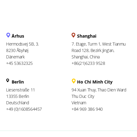
Århus
Shanghai
Hermodsvej 5B, 3.
7. Etage, Turm 1, West Tianmu
8230 Åbyhøj
Road 128, Bezirk Jing'an,
Dänemark
Shanghai, China
+45 53632325
+86(21)6233 9528
Berlin
Ho Chi Minh City
Liesenstraße 11
94 Xuan Thuy, Thao Dien Ward
13355 Berlin
Thu Duc City
Deutschland
Vietnam
+49 (0)1608564457
+84 969 386 940