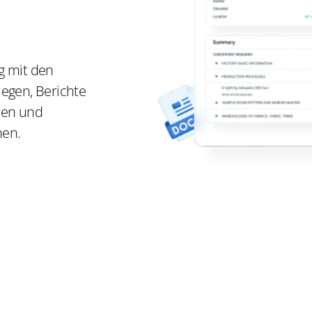
g mit den
legen, Berichte
ren und
hen.