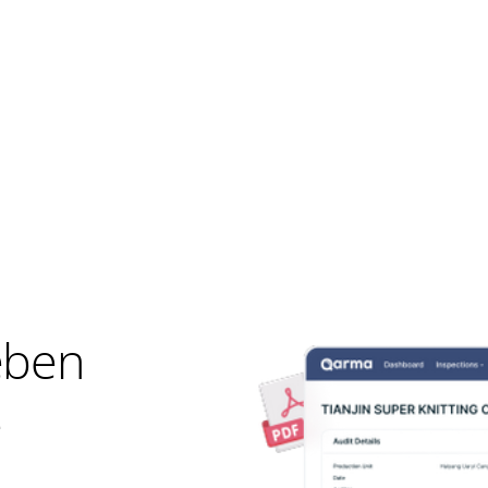
eben
e