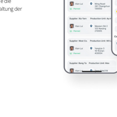
ie die
altung der