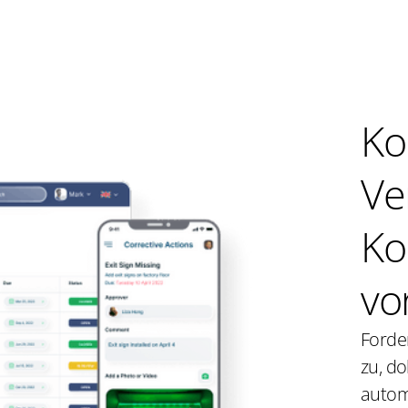
Ko
Ve
Ko
vo
Forde
zu, do
autom