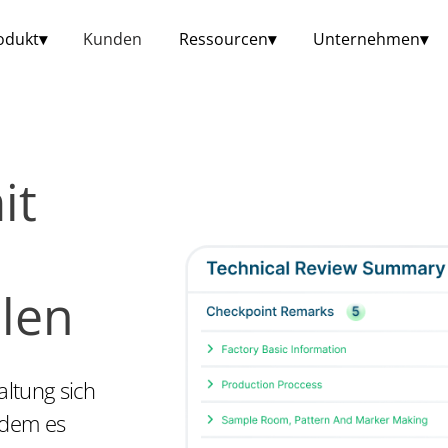
odukt
▾
Kunden
Ressourcen
▾
Unternehmen
▾
it
llen
ltung sich
ndem es