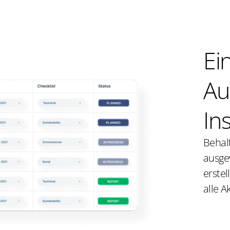
Ei
Au
In
Behalt
ausge
erste
alle A