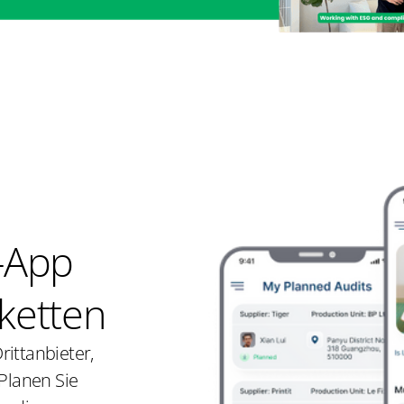
t-App
ketten
rittanbieter,
 Planen Sie