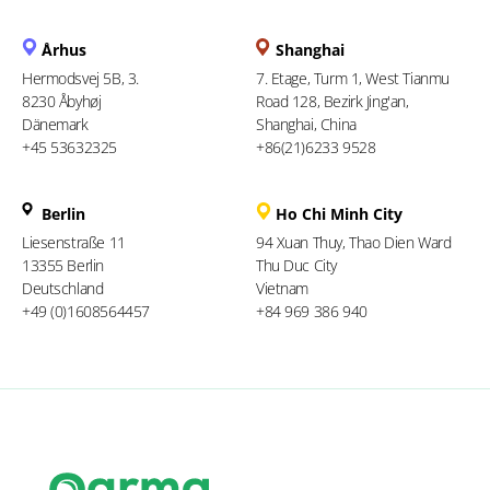
Århus
Shanghai
Hermodsvej 5B, 3.
7. Etage, Turm 1, West Tianmu
8230 Åbyhøj
Road 128, Bezirk Jing'an,
Dänemark
Shanghai, China
+45 53632325
+86(21)6233 9528
Berlin
Ho Chi Minh City
Liesenstraße 11
94 Xuan Thuy, Thao Dien Ward
13355 Berlin
Thu Duc City
Deutschland
Vietnam
+49 (0)1608564457
+84 969 386 940