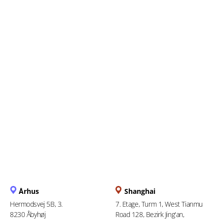
Alles, was Sie über die
bevorstehende Frist für die
elektronische Einreichung
wissen müssen
Århus
Shanghai
Hermodsvej 5B, 3.
7. Etage, Turm 1, West Tianmu
8230 Åbyhøj
Road 128, Bezirk Jing'an,