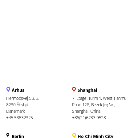
Alles, was Sie über die
bevorstehende Frist für die
elektronische Einreichung
wissen müssen
Århus
Shanghai
Hermodsvej 5B, 3.
7. Etage, Turm 1, West Tianmu
8230 Åbyhøj
Road 128, Bezirk Jing'an,
Dänemark
Shanghai, China
+45 53632325
+86(21)6233 9528
Berlin
Ho Chi Minh City